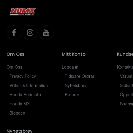
Om Oss
Mitt Konto
Kundse
Om Oss
Logga in
Kontakt
Privacy Policy
Tidigare Ordrar
Varum
Villkor & Information
Nyhetsbrev
Sidkar
Honda Redmoto
Returer
Öppett
Honda MX
Sponsr
Bloggen
Nyhetsbrev