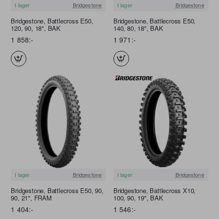
I lager
Bridgestone
I lager
Bridgestone
FRI FRAKT
FRI FRAKT
Bridgestone, Battlecross E50,
Bridgestone, Battlecross E50,
120, 90, 18", BAK
140, 80, 18", BAK
1 858:-
1 971:-
I lager
Bridgestone
I lager
Bridgestone
FRI FRAKT
FRI FRAKT
Bridgestone, Battlecross E50, 90,
Bridgestone, Battlecross X10,
90, 21", FRAM
100, 90, 19", BAK
1 404:-
1 546:-