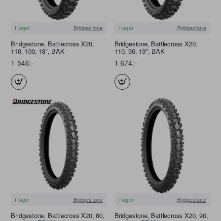
I lager
Bridgestone
I lager
Bridgestone
FRI FRAKT
FRI FRAKT
Bridgestone, Battlecross X20,
Bridgestone, Battlecross X20,
110, 100, 18", BAK
110, 90, 19", BAK
1 546:-
1 674:-
I lager
Bridgestone
I lager
Bridgestone
FRI FRAKT
FRI FRAKT
Bridgestone, Battlecross X20, 80,
Bridgestone, Battlecross X20, 90,