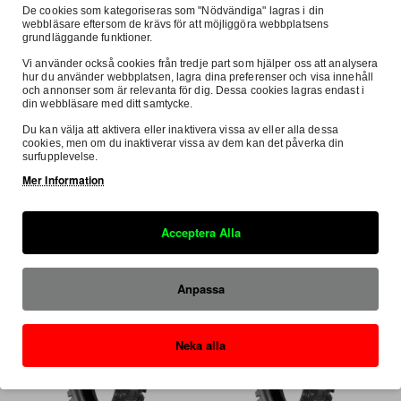
De cookies som kategoriseras som "Nödvändiga" lagras i din
webbläsare eftersom de krävs för att möjliggöra webbplatsens
grundläggande funktioner.
Vi använder också cookies från tredje part som hjälper oss att analysera
hur du använder webbplatsen, lagra dina preferenser och visa innehåll
och annonser som är relevanta för dig. Dessa cookies lagras endast i
din webbläsare med ditt samtycke.
Du kan välja att aktivera eller inaktivera vissa av eller alla dessa
I lager
Bridgestone
I lager
Bridgestone
FRI FRAKT
FRI FRAKT
cookies, men om du inaktiverar vissa av dem kan det påverka din
surfupplevelse.
Bridgestone, Battlecross X10, 90,
Bridgestone, Battlecross X20,
Mer Information
100, 16", BAK
100, 90, 19", BAK
1 178:-
1 546:-
Acceptera Alla
Anpassa
Neka alla