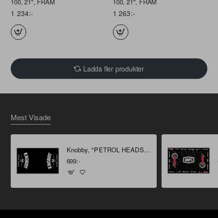
100, 21", FRAM
100, 21", FRAM
1 234:-
1 263:-
Ladda fler produkter
Mest Visade
Knobby, "PETROL HEADS" Miljömatta 160 X 100 cm
699:-