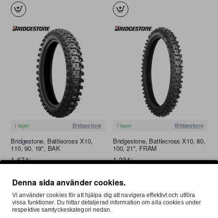
I lager
Bridgestone
I lager
Bridgestone
FRI FRAKT
FRI FRAKT
Bridgestone, Battlecross X10,
Bridgestone, Battlecross X10, 80,
110, 90, 19", BAK
100, 21", FRAM
1 674:-
1 234:-
Denna sida använder cookies.
Vi använder cookies för att hjälpa dig att navigera effektivt och utföra
vissa funktioner. Du hittar detaljerad information om alla cookies under
respektive samtyckeskategori nedan.