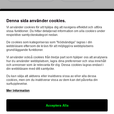
Denna sida använder cookies.
Mest Visade
Vi använder cookies för att hjälpa dig att navigera effektivt och utföra
vissa funktioner. Du hittar detaljerad information om alla cookies under
respektive samtyckeskategori nedan.
Knobby, "PETROL HEADS" Miljömatta 160 X 100 cm
De cookies som kategoriseras som "Nödvändiga" lagras i din
webbläsare eftersom de krävs för att möjliggöra webbplatsens
699:-
grundläggande funktioner.
Vi använder också cookies från tredje part som hjälper oss att analysera
hur du använder webbplatsen, lagra dina preferenser och visa innehåll
och annonser som är relevanta för dig. Dessa cookies lagras endast i
din webbläsare med ditt samtycke.
Du kan välja att aktivera eller inaktivera vissa av eller alla dessa
cookies, men om du inaktiverar vissa av dem kan det påverka din
surfupplevelse.
Mer Information
Acceptera Alla