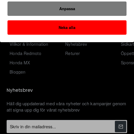
Anpassa
Om Oss
Mitt Konto
Kundse
Om Oss
Logga in
Kontakt
Neka alla
Privacy Policy
Tidigare Ordrar
Varum
Villkor & Information
Nyhetsbrev
Sidkar
Honda Redmoto
Returer
Öppett
Honda MX
Sponsr
Bloggen
Nyhetsbrev
Håll dig uppdaterad med våra nyheter och kampanjer genom
att signa upp dig för vårat nyhetsbrev
Skriv
in