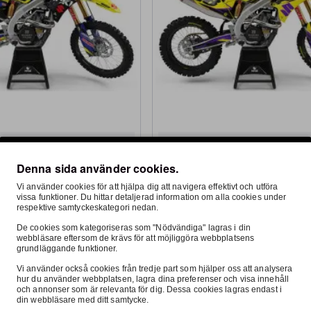
FRI FRAKT
Made
I lager
Denna sida använder cookies.
Komplett dekalkit
Suzuki Night purple Komplett dekalk
1 999:-
Vi använder cookies för att hjälpa dig att navigera effektivt och utföra
vissa funktioner. Du hittar detaljerad information om alla cookies under
respektive samtyckeskategori nedan.
Köp
Köp
De cookies som kategoriseras som "Nödvändiga" lagras i din
webbläsare eftersom de krävs för att möjliggöra webbplatsens
Ställ en fråga
Köp Nu
St
grundläggande funktioner.
Vi använder också cookies från tredje part som hjälper oss att analysera
hur du använder webbplatsen, lagra dina preferenser och visa innehåll
och annonser som är relevanta för dig. Dessa cookies lagras endast i
din webbläsare med ditt samtycke.