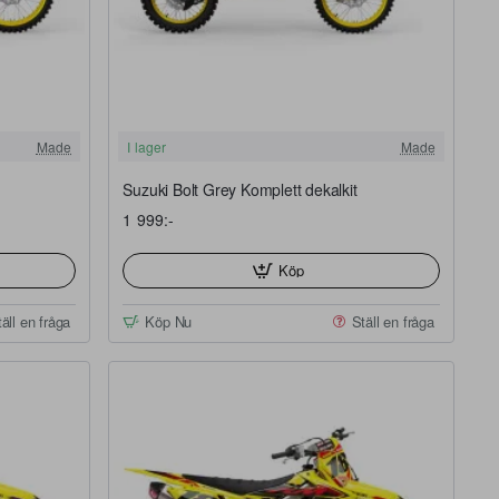
FRI FRAKT
FRI FRAKT
Made
I lager
Made
Suzuki Bolt Grey Komplett dekalkit
1 999:-
Köp
äll en fråga
Köp Nu
Ställ en fråga