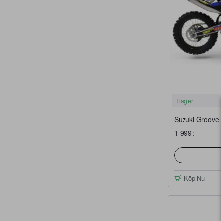
I lager
Suzuki Groove 
1 999:-
Köp Nu