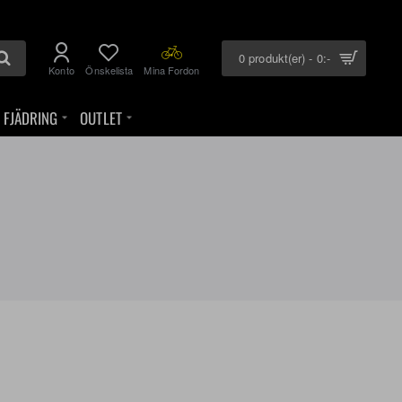
0 produkt(er) - 0:-
Konto
Önskelista
Mina Fordon
FJÄDRING
OUTLET