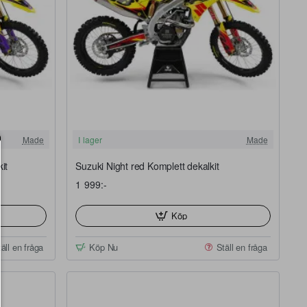
FRI FRAKT
FRI FRAKT
Made
I lager
Made
it
Suzuki Night red Komplett dekalkit
1 999:-
Köp
äll en fråga
Köp Nu
Ställ en fråga