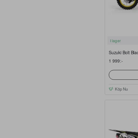
I lager
Suzuki Bolt Bla
1 999:-
Köp Nu