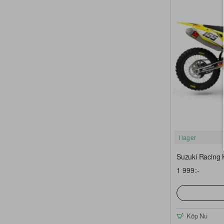
I lager
Suzuki Racing K
1 999:-
Köp Nu