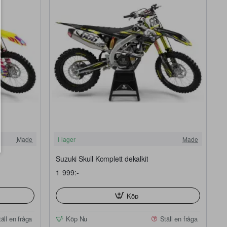
FRI FRAKT
FRI FRAKT
Made
I lager
Made
Suzuki Skull Komplett dekalkit
1 999:-
Köp
äll en fråga
Köp Nu
Ställ en fråga