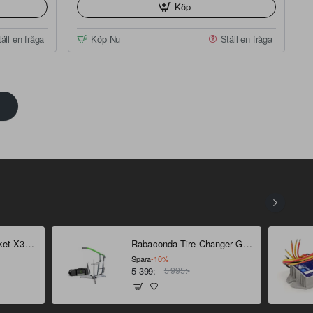
Köp
äll en fråga
Köp Nu
Ställ en fråga
Bridgestone Däckpaket X31 18" - 21"
Rabaconda Tire Changer Gen 4
Spara
-10%
5 399:-
5 995:-