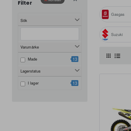
Filter
Gasgas
Sök
Suzuki
Varumärke
13
Made
Lagerstatus
13
I lager