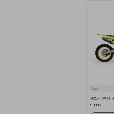
I lager
Suzuki Swipe Bl
1 999:-