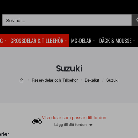
Sök
här...
NG
CROSSDELAR & TILLBEHÖR
MC-DELAR
DÄCK & MOUSSE
Suzuki
Reservdelar och Tillbehör
Dekalkit
Suzuki
home
Visa delar som passar ditt fordon
Lägg till ditt fordon
rier