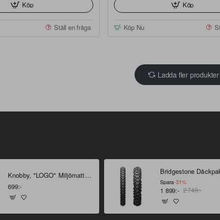
Köp
Köp
Ställ en fråga
Köp Nu
St
Ladda fler produkter
Knobby, "LOGO" Miljömatta 160 X 100 cm
Spara
-31%
699:-
1 899:-
2 749:-