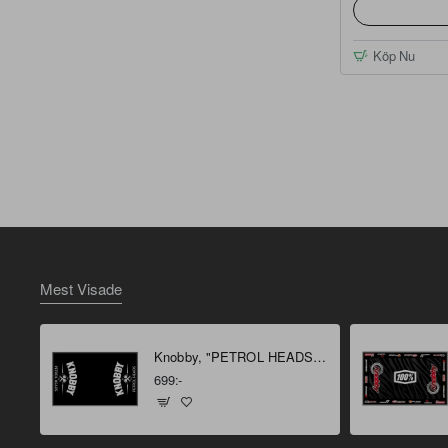
Köp Nu
Mest Visade
Knobby, "PETROL HEADS" Miljömatta 160 X 100 cm
699:-