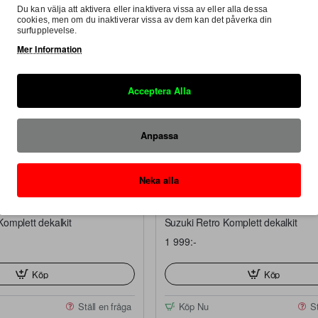
Du kan välja att aktivera eller inaktivera vissa av eller alla dessa
cookies, men om du inaktiverar vissa av dem kan det påverka din
surfupplevelse.
Mer Information
Acceptera Alla
Anpassa
Neka alla
FRI FRAKT
Made
I lager
omplett dekalkit
Suzuki Retro Komplett dekalkit
1 999:-
Köp
Köp
Ställ en fråga
Köp Nu
St