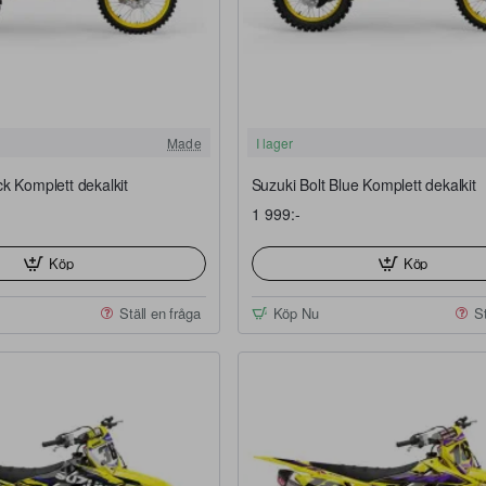
FRI FRAKT
Made
I lager
ck Komplett dekalkit
Suzuki Bolt Blue Komplett dekalkit
1 999:-
Köp
Köp
Ställ en fråga
Köp Nu
St