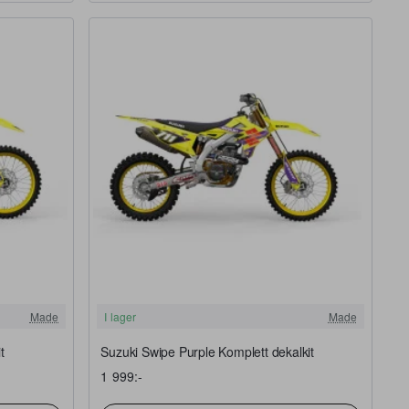
FRI FRAKT
FRI FRAKT
Made
I lager
Made
t
Suzuki Swipe Purple Komplett dekalkit
1 999:-