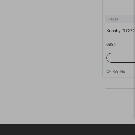
I lager
Knobby, "LOGO
699:-
Köp Nu