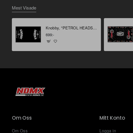
Mest Visade
Knobby, "PETROL HEADS" Miljömatta 160 X 100 cm
699:-
Om Oss
Mitt Konto
Om Oss
Logga in