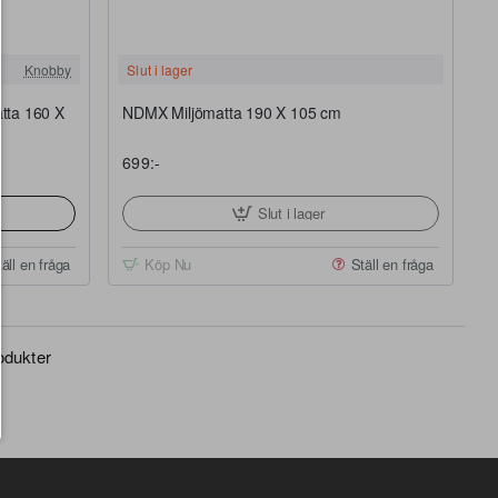
Slut i lager
Knobby
Slut i lager
tta 160 X
NDMX Miljömatta 190 X 105 cm
699:-
Slut i lager
äll en fråga
Köp Nu
Ställ en fråga
rodukter