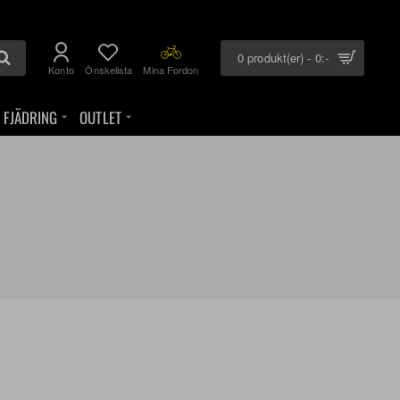
0 produkt(er) - 0:-
Konto
Önskelista
Mina Fordon
FJÄDRING
OUTLET