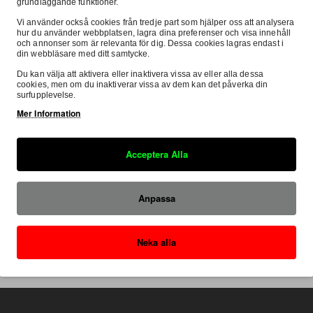
grundläggande funktioner.
Vi använder också cookies från tredje part som hjälper oss att analysera
hur du använder webbplatsen, lagra dina preferenser och visa innehåll
Knobby
I lager
och annonser som är relevanta för dig. Dessa cookies lagras endast i
din webbläsare med ditt samtycke.
" Miljömatta 160 X 100 cm
Knobby, "PETROL HEADS" Miljöma
Du kan välja att aktivera eller inaktivera vissa av eller alla dessa
100 cm
cookies, men om du inaktiverar vissa av dem kan det påverka din
surfupplevelse.
699:-
Mer Information
Köp
Köp
Acceptera Alla
Ställ en fråga
Köp Nu
St
Anpassa
Det finns inte några fler p
Neka alla