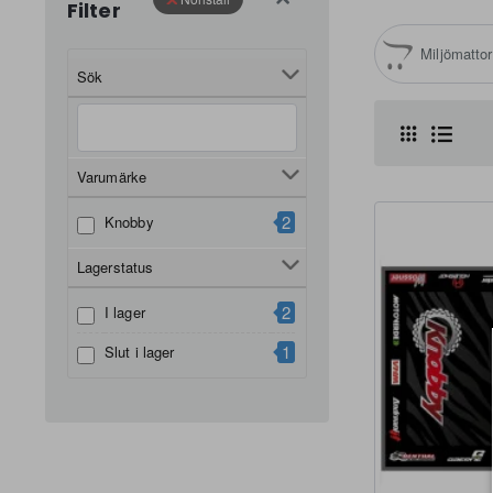
Filter
Miljömattor
Sök
Varumärke
2
Knobby
Lagerstatus
2
I lager
1
Slut i lager