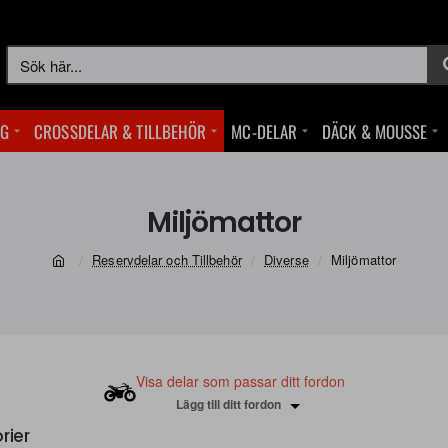
Sök
här...
NG
CROSSDELAR & TILLBEHÖR
MC-DELAR
DÄCK & MOUSSE
Miljömattor
Reservdelar och Tillbehör
Diverse
Miljömattor
home
Visa delar som passar ditt fordon
Lägg till ditt fordon
rier