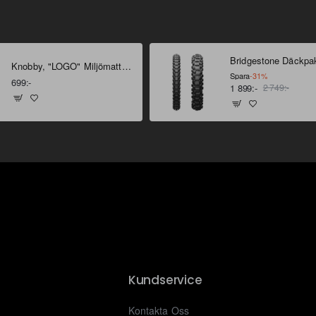
Knobby, "LOGO" Miljömatta 160 X 100 cm
Spara
-31%
699:-
1 899:-
2 749:-
Kundservice
Kontakta Oss