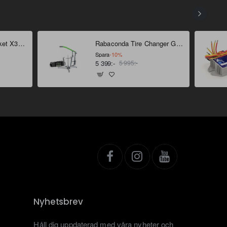
Bridgestone Däckpaket X31 18" - 21"
Rabaconda Tire Changer Gen 4
Spara
-10%
5 399:-
5 995:-
Nyhetsbrev
Håll dig uppdaterad med våra nyheter och