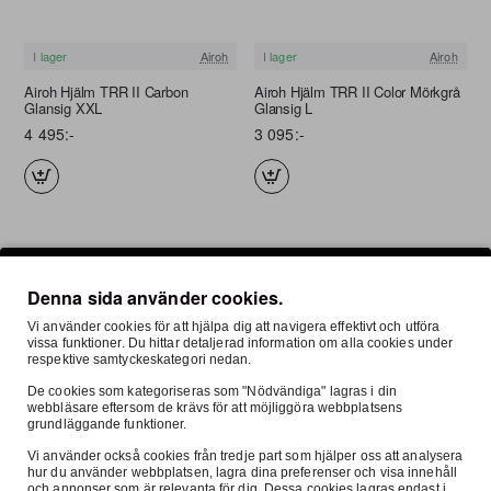
I lager
Airoh
I lager
Airoh
FRI FRAKT
FRI FRAKT
Airoh Hjälm TRR II Carbon
Airoh Hjälm TRR II Color Mörkgrå
Glansig XXL
Glansig L
4 495:-
3 095:-
Denna sida använder cookies.
Vi använder cookies för att hjälpa dig att navigera effektivt och utföra
vissa funktioner. Du hittar detaljerad information om alla cookies under
respektive samtyckeskategori nedan.
De cookies som kategoriseras som "Nödvändiga" lagras i din
webbläsare eftersom de krävs för att möjliggöra webbplatsens
grundläggande funktioner.
I lager
Airoh
I lager
Airoh
FRI FRAKT
FRI FRAKT
Vi använder också cookies från tredje part som hjälper oss att analysera
Airoh Hjälm TRR II Color Mörkgrå
Airoh Hjälm TRR II Color Mörkgrå
hur du använder webbplatsen, lagra dina preferenser och visa innehåll
Glansig M
Glansig S
och annonser som är relevanta för dig. Dessa cookies lagras endast i