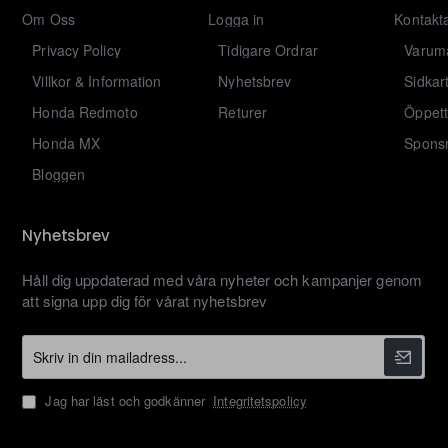
Om Oss
Logga in
Kontakt
Privacy Policy
Tidigare Ordrar
Varum
Villkor & Information
Nyhetsbrev
Sidkar
Honda Redmoto
Returer
Öppett
Honda MX
Sponsr
Bloggen
Nyhetsbrev
Håll dig uppdaterad med våra nyheter och kampanjer genom
att signa upp dig för vårat nyhetsbrev
Skriv
in
din
Jag har läst och godkänner
Integritetspolicy
mailadress...