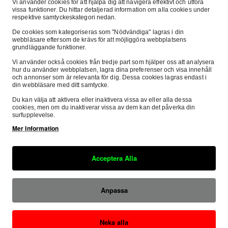
Vi använder cookies för att hjälpa dig att navigera effektivt och utföra
för svenska förare som söker hojar, reservdelar och tillbehör inom 
vissa funktioner. Du hittar detaljerad information om alla cookies under
binerar affärsmässigt driv med en djup rotad kärlek till sporten.
respektive samtyckeskategori nedan.
De cookies som kategoriseras som "Nödvändiga" lagras i din
webbläsare eftersom de krävs för att möjliggöra webbplatsens
grundläggande funktioner.
nadsledande varumärken till de flesta stora fabrikat, däribland:
Vi använder också cookies från tredje part som hjälper oss att analysera
hur du använder webbplatsen, lagra dina preferenser och visa innehåll
och annonser som är relevanta för dig. Dessa cookies lagras endast i
din webbläsare med ditt samtycke.
Du kan välja att aktivera eller inaktivera vissa av eller alla dessa
cookies, men om du inaktiverar vissa av dem kan det påverka din
surfupplevelse.
Mer Information
och för att alltid ligga i framkant. Det som särskiljer oss är vår ege
Acceptera Alla
 på tävlingsbanan och i depån."
Anpassa
Neka alla
et från banan, ser vi till att du som kund alltid får rätt utrustning