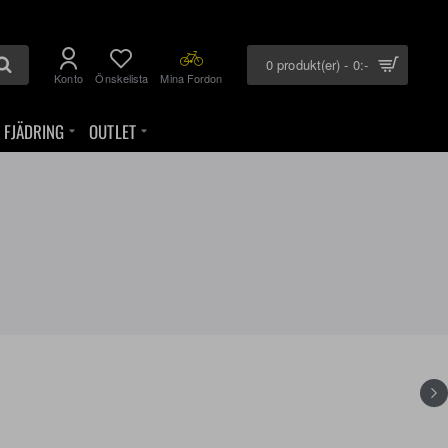
0 produkt(er) - 0:-
Konto
Önskelista
Mina Fordon
FJÄDRING
OUTLET