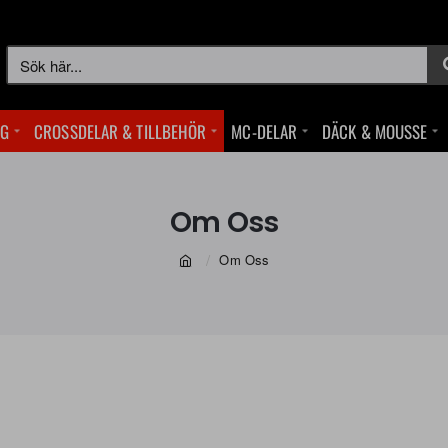
Sök
här...
NG
CROSSDELAR & TILLBEHÖR
MC-DELAR
DÄCK & MOUSSE
Om Oss
Om Oss
home