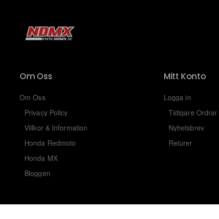
Om Oss
Mitt Konto
Om Oss
Logga in
Privacy Policy
Tidigare Ordrar
Villkor & Information
Nyhetsbrev
Honda Redmoto
Returer
Honda MX
Bloggen