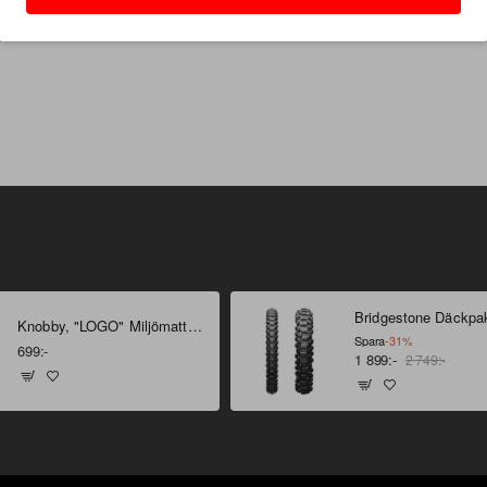
t.
Knobby, "LOGO" Miljömatta 160 X 100 cm
Spara
-31%
699:-
1 899:-
2 749:-