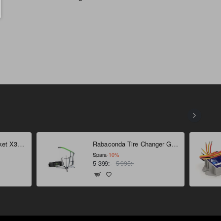
Bridgestone Däckpaket X31 18" - 21"
Rabaconda Tire Changer Gen 4
Spara
-10%
5 399:-
5 995:-