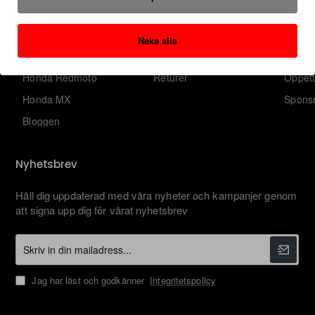
Om Oss
Logga in
Kontakt
Privacy Policy
Tidigare Ordrar
Varum
Neka alla
Villkor & Information
Nyhetsbrev
Sidkar
Honda Redmoto
Returer
Öppett
Honda MX
Sponsr
Bloggen
Nyhetsbrev
Håll dig uppdaterad med våra nyheter och kampanjer genom
att signa upp dig för vårat nyhetsbrev
Skriv
in
din
Jag har läst och godkänner
Integritetspolicy
mailadress...