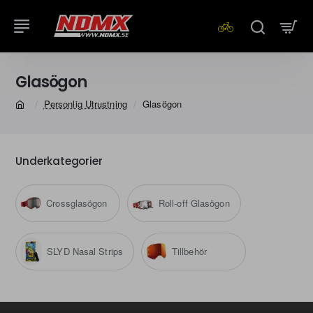
Glasögon
Personlig Utrustning
Glasögon
home
Underkategorier
Crossglasögon
Roll-off Glasögon
SLYD Nasal Strips
Tillbehör