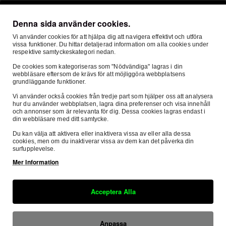
Mest Visade
Denna sida använder cookies.
Vi använder cookies för att hjälpa dig att navigera effektivt och utföra
vissa funktioner. Du hittar detaljerad information om alla cookies under
Knobby, "PETROL HEADS" Miljömatta 160 X 100 cm
respektive samtyckeskategori nedan.
699:-
De cookies som kategoriseras som "Nödvändiga" lagras i din
webbläsare eftersom de krävs för att möjliggöra webbplatsens
grundläggande funktioner.
Vi använder också cookies från tredje part som hjälper oss att analysera
hur du använder webbplatsen, lagra dina preferenser och visa innehåll
och annonser som är relevanta för dig. Dessa cookies lagras endast i
din webbläsare med ditt samtycke.
Du kan välja att aktivera eller inaktivera vissa av eller alla dessa
cookies, men om du inaktiverar vissa av dem kan det påverka din
surfupplevelse.
Mer Information
Acceptera Alla
Om Oss
Mitt Konto
Kundse
Anpassa