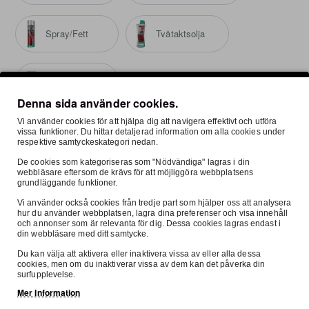
Spray/Fett
Tvåtaktsolja
Tvättmedel
Denna sida använder cookies.
Vi använder cookies för att hjälpa dig att navigera effektivt och utföra
vissa funktioner. Du hittar detaljerad information om alla cookies under
respektive samtyckeskategori nedan.
De cookies som kategoriseras som "Nödvändiga" lagras i din
Mest Visade
webbläsare eftersom de krävs för att möjliggöra webbplatsens
grundläggande funktioner.
Vi använder också cookies från tredje part som hjälper oss att analysera
Knobby, "PETROL HEADS" Miljömatta 160 X 100 cm
hur du använder webbplatsen, lagra dina preferenser och visa innehåll
och annonser som är relevanta för dig. Dessa cookies lagras endast i
699:-
din webbläsare med ditt samtycke.
Du kan välja att aktivera eller inaktivera vissa av eller alla dessa
cookies, men om du inaktiverar vissa av dem kan det påverka din
surfupplevelse.
Mer Information