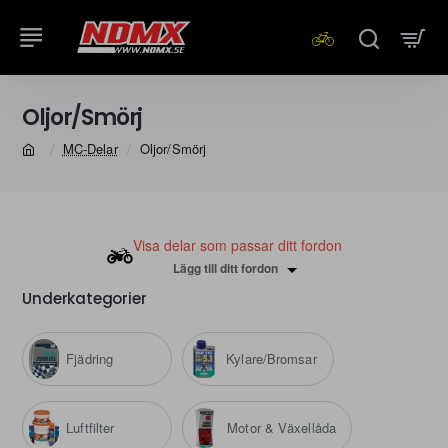
Oljor/Smörj
MC-Delar
Oljor/Smörj
home
Visa delar som passar ditt fordon
Lägg till ditt fordon
Underkategorier
Fjädring
Kylare/Bromsar
Luftfilter
Motor & Växellåda