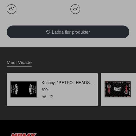
Ladda fler produkter
Mest Visade
Knobby, "PETROL HEADS" Miljömatta 160 X 100 cm
699:-