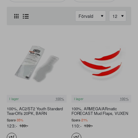
I lager
100%
I lager
100%
REA
REA
100%, AC2/ST2 Youth Standard
100%, ARMEGA/ARmatic
Tear-Offs 20PK, BARN
FORECAST Mud Flaps, VUXEN
Spara
-35%
Spara
-21%
123:-
110:-
189:-
139:-