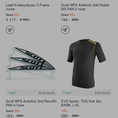
FRI FRAKT
Leatt Knäskydd par, C-Frame
Scott WFS Antistick Grid Hustle
Junior
MX PAK-3 1size
Spara
-35%
Spara
-35%
3 117:-
194:-
4 795:-
299:-
I lager
Scott Sports
I lager
EVS Sports
REA
Scott WFS Antistick Grid RecoilXi
EVS Sports, TUG Kort ärm,
PAK-3 1size
BARN, L XL
Spara
-35%
-25%
194:-
299:-
299:-
399:-