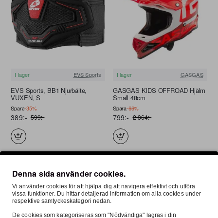
I lager
EVS Sports
I lager
GASGAS
REA
REA
EVS Sports, BB1 Njurbälte,
GASGAS KIDS OFFROAD Hjälm
VUXEN, S
Small 48cm
Spara
-35%
Spara
-66%
389:-
799:-
599:-
2 364:-
Denna sida använder cookies.
Vi använder cookies för att hjälpa dig att navigera effektivt och utföra
vissa funktioner. Du hittar detaljerad information om alla cookies under
respektive samtyckeskategori nedan.
De cookies som kategoriseras som "Nödvändiga" lagras i din