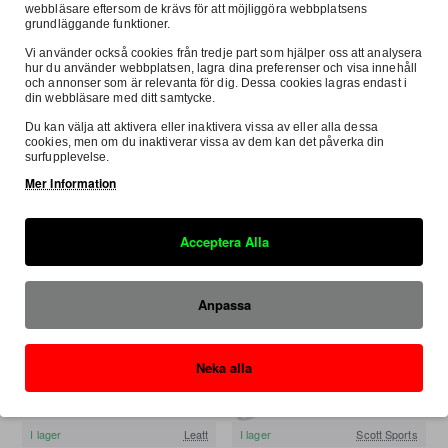
webbläsare eftersom de krävs för att möjliggöra webbplatsens
grundläggande funktioner.
Vi använder också cookies från tredje part som hjälper oss att analysera
hur du använder webbplatsen, lagra dina preferenser och visa innehåll
I lager
Leatt
I lager
Leatt
REA
REA
och annonser som är relevanta för dig. Dessa cookies lagras endast i
din webbläsare med ditt samtycke.
Leatt Armbågsskydd 3DF Hybrid
Leatt Armbågsskydd 3DF Hybrid
Vit/Svart S/M
Vit/Svart XXL
Du kan välja att aktivera eller inaktivera vissa av eller alla dessa
Spara
-35%
Spara
-35%
cookies, men om du inaktiverar vissa av dem kan det påverka din
907:-
907:-
1 395:-
1 395:-
surfupplevelse.
Mer Information
Acceptera Alla
Anpassa
Neka alla
I lager
Leatt
I lager
Scott Sports
REA
REA