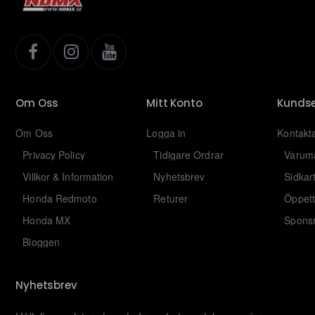
Om Oss
Mitt Konto
Kundse
Om Oss
Logga in
Kontakt
Privacy Policy
Tidigare Ordrar
Varum
Villkor & Information
Nyhetsbrev
Sidkar
Honda Redmoto
Returer
Öppett
Honda MX
Sponsr
Bloggen
Nyhetsbrev