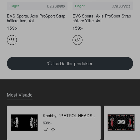
I lager
EVS Sports
I lager
EVS Sports
EVS Sports, Axis ProSport Strap
EVS Sports, Axis ProSport Strap
hållare Inre, 4st
hållare Yttre, 4st
159:-
159:-
Ladda fler produkter
Mest Visade
Knobby, "PETROL HEADS" Miljömatta 160 X 100 cm
699:-