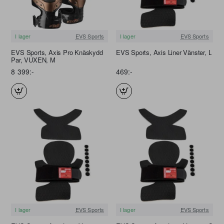
I lager
EVS Sports
I lager
EVS Sports
FRI FRAKT
EVS Sports, Axis Pro Knäskydd
EVS Sports, Axis Liner Vänster, L
Par, VUXEN, M
8 399:-
469:-
I lager
EVS Sports
I lager
EVS Sports