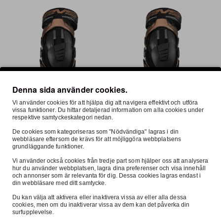
Denna sida använder cookies.
Vi använder cookies för att hjälpa dig att navigera effektivt och utföra
I lager
EVS Sports
I lager
EVS Sports
FRI FRAKT
FRI FRAKT
vissa funktioner. Du hittar detaljerad information om alla cookies under
respektive samtyckeskategori nedan.
EVS Sports, Axis Pro Knäskydd
EVS Sports, Axis Pro Knäskydd
Höger, VUXEN, L
Höger, VUXEN, M
De cookies som kategoriseras som "Nödvändiga" lagras i din
webbläsare eftersom de krävs för att möjliggöra webbplatsens
4 295:-
4 295:-
grundläggande funktioner.
Vi använder också cookies från tredje part som hjälper oss att analysera
hur du använder webbplatsen, lagra dina preferenser och visa innehåll
och annonser som är relevanta för dig. Dessa cookies lagras endast i
din webbläsare med ditt samtycke.
Du kan välja att aktivera eller inaktivera vissa av eller alla dessa
cookies, men om du inaktiverar vissa av dem kan det påverka din
surfupplevelse.