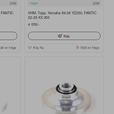
FRI FRAKT
FRI FRAKT
VHM
I lager
VHM
, FANTIC
VHM, Topp, Yamaha 99-26 YZ250, FANTIC
22-25 XX 250
4 059:-
Köp
äll en fråga
Köp Nu
Ställ en fråga