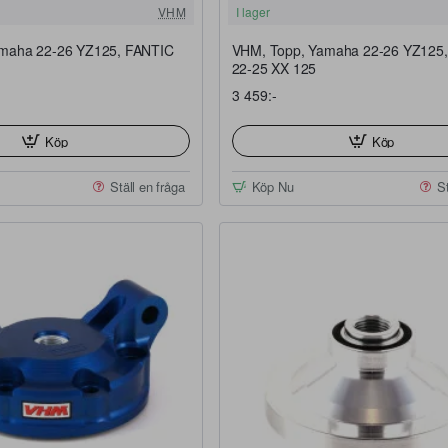
FRI FRAKT
VHM
I lager
maha 22-26 YZ125, FANTIC
VHM, Topp, Yamaha 22-26 YZ125
22-25 XX 125
3 459:-
Köp
Köp
Ställ en fråga
Köp Nu
St