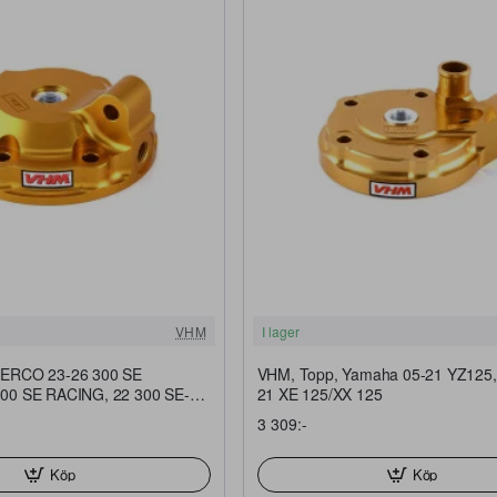
FRI FRAKT
VHM
I lager
HERCO 23-26 300 SE
VHM, Topp, Yamaha 05-21 YZ125
00 SE RACING, 22 300 SE-
21 XE 125/XX 125
-Racing, 21 300 SE-R
3 309:-
Köp
Köp