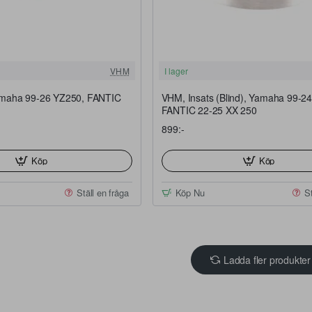
FRI FRAKT
VHM
I lager
maha 99-26 YZ250, FANTIC
VHM, Insats (Blind), Yamaha 99-2
FANTIC 22-25 XX 250
899:-
Köp
Köp
Ställ en fråga
Köp Nu
St
Ladda fler produkter