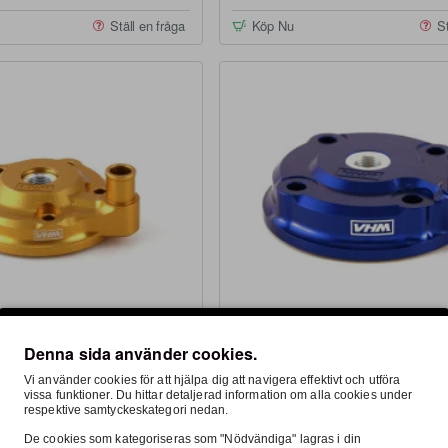
Ställ en fråga
Köp Nu
St
Denna sida använder cookies.
FRI FRAKT
Vi använder cookies för att hjälpa dig att navigera effektivt och utföra
VHM
I lager
vissa funktioner. Du hittar detaljerad information om alla cookies under
respektive samtyckeskategori nedan.
maha 19-26 YZ65
VHM, Topp, Yamaha 19-26 YZ85
De cookies som kategoriseras som "Nödvändiga" lagras i din