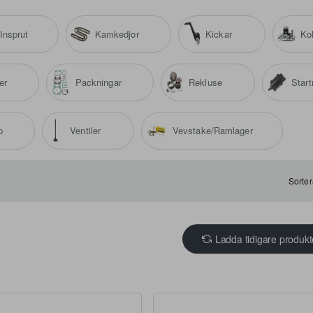
Insprut
Kamkedjor
Kickar
Ko
ter
Packningar
Rekluse
Star
p
Ventiler
Vevstake/Ramlager
Sorter
Ladda tidigare produkt