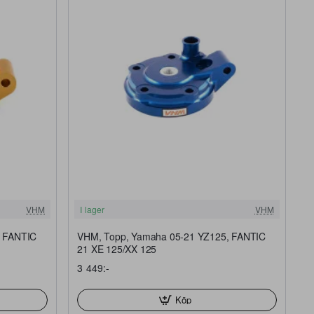
FRI FRAKT
FRI FRAKT
VHM
I lager
VHM
, FANTIC
VHM, Topp, Yamaha 05-21 YZ125, FANTIC
21 XE 125/XX 125
3 449:-
Köp