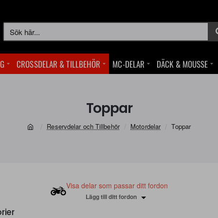
Sök
här...
NG
CROSSDELAR & TILLBEHÖR
MC-DELAR
DÄCK & MOUSSE
Toppar
Reservdelar och Tillbehör
Motordelar
Toppar
home
Visa delar som passar ditt fordon
Lägg till ditt fordon
rier