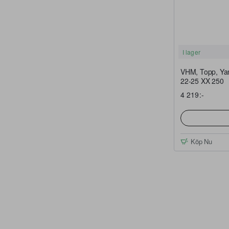
I lager
VHM, Topp, Ya
22-25 XX 250
4 219:-
Köp Nu