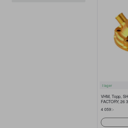
I lager
VHM, Topp, S
FACTORY, 26 3
Factory/300 SE
4 059:-