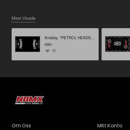
Mest Visade
Knobby, "PETROL HEADS" Miljömatta 160 X 100 cm
699:-
Om Oss
Mitt Konto