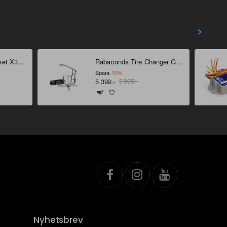
Bridgestone Däckpaket X31 18" - 21"
Rabaconda Tire Changer Gen 4
Spara
-10%
5 399:-
5 995:-
Nyhetsbrev