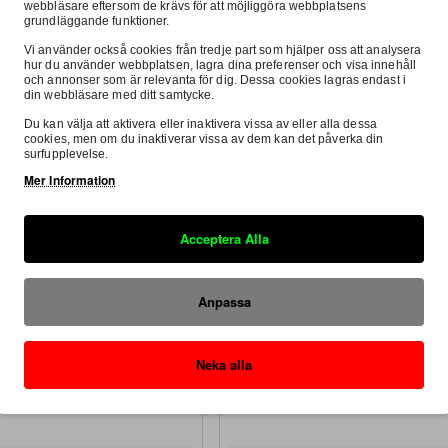
3 279:-
webbläsare eftersom de krävs för att möjliggöra webbplatsens
grundläggande funktioner.
Köp
Köp
Vi använder också cookies från tredje part som hjälper oss att analysera
hur du använder webbplatsen, lagra dina preferenser och visa innehåll
och annonser som är relevanta för dig. Dessa cookies lagras endast i
din webbläsare med ditt samtycke.
Ställ en fråga
Köp Nu
St
Du kan välja att aktivera eller inaktivera vissa av eller alla dessa
cookies, men om du inaktiverar vissa av dem kan det påverka din
surfupplevelse.
Mer Information
Acceptera Alla
Anpassa
Neka alla