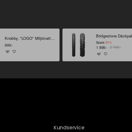
Knobby, "LOGO" Miljömatta 160 X 100 cm
Spara
-31%
699:-
1 899:-
2 749:-
Kundservice