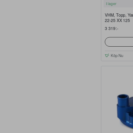
I lager
VHM, Topp, Ya
22-25 XX 125
3 319:-
Köp Nu