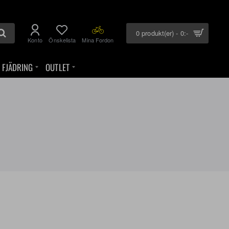
0 produkt(er) - 0:-
Konto
Önskelista
Mina Fordon
FJÄDRING
OUTLET