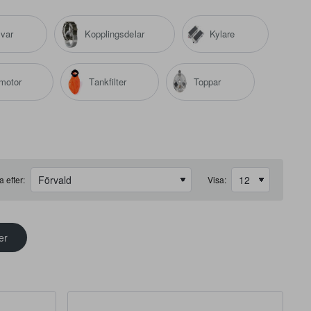
lvar
Kopplingsdelar
Kylare
tmotor
Tankfilter
Toppar
a efter:
Visa:
er