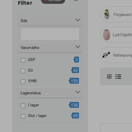
Filter
Förgasare/
Sök
Luft/Oljefil
Varumärke
Vattenpum
3
2SP
42
S3
159
VHM
Lagerstatus
136
I lager
68
Slut i lager