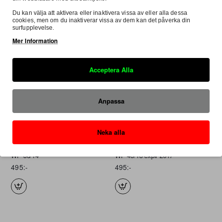
Du kan välja att aktivera eller inaktivera vissa av eller alla dessa
cookies, men om du inaktiverar vissa av dem kan det påverka din
surfupplevelse.
Mer Information
Acceptera Alla
Anpassa
Neka alla
I lager
K-tech
I lager
K-tech
RCU SEALHEAD SERVICE KIT
RCU SEALHEAD SERVICE KIT
WP 36/14
WP 46/18 explr 2017-
495:-
495:-