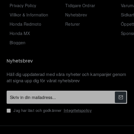
Privacy Policy
Tidigare Ordrar
Varum
Villkor & Information
Nyhetsbrev
Sidkar
Honda Redmoto
Returer
Öppett
Honda MX
Sponsr
Bloggen
Nyhetsbrev
Håll dig uppdaterad med våra nyheter och kampanjer genom
att signa upp dig för vårat nyhetsbrev
Skriv
in
din
Jag har läst och godkänner
Integritetspolicy
mailadress...