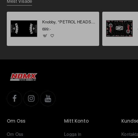
Mest Visade
Knobby, "PETROL HEADS" Miljömatta 160 X 100 cm
699:-
Om Oss
Mitt Konto
Kundse
Om Oss
Logga in
Kontakt