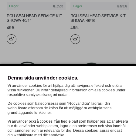
I lager
K-tech
I lager
K-tech
RCU SEALHEAD SERVICE KIT
RCU SEALHEAD SERVICE KIT
SHOWA 40/14
SHOWA 46/16
495:-
495:-
Denna sida använder cookies.
Vi använder cookies för att hjälpa dig att navigera effektivt och utföra
vissa funktioner. Du hittar detaljerad information om alla cookies under
respektive samtyckeskategori nedan.
De cookies som kategoriseras som "Nödvändiga" lagras i din
webbläsare eftersom de krävs för att möjliggöra webbplatsens
I lager
K-tech
I lager
K-tech
grundläggande funktioner.
RCU SEALHEAD SERVICE KIT
RCU SEALHEAD SERVICE KIT
Vi använder också cookies från tredje part som hjälper oss att analysera
SHOWA 50/16
SHOWA 50/18
hur du använder webbplatsen, lagra dina preferenser och visa innehåll
och annonser som är relevanta för dig. Dessa cookies lagras endast i
495:-
495:-
din webbläsare med ditt samtycke.