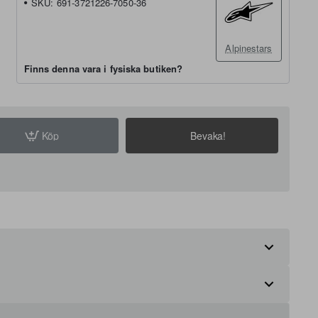
SKU:
691-3721226-7050-36
Alpinestars
Finns denna vara i fysiska butiken?
Köp
Bevaka!