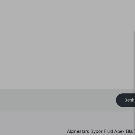
Slut i lager
Besk
Alpinestars Byxor Fluid Apex Blå/