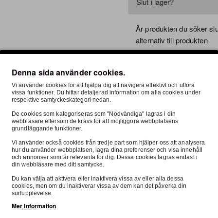
Slut i lager?
FRI FRAKT
Är produkten du söker slut
alternativ till produkten
Fri frakt över 999kr
Denna sida använder cookies.
Vi använder cookies för att hjälpa dig att navigera effektivt och utföra
vissa funktioner. Du hittar detaljerad information om alla cookies under
respektive samtyckeskategori nedan.
Ställ en fråga om produkt
De cookies som kategoriseras som "Nödvändiga" lagras i din
webbläsare eftersom de krävs för att möjliggöra webbplatsens
grundläggande funktioner.
Vi använder också cookies från tredje part som hjälper oss att analysera
hur du använder webbplatsen, lagra dina preferenser och visa innehåll
och annonser som är relevanta för dig. Dessa cookies lagras endast i
rivning
Recensioner
Alpinestars MX
Om
din webbläsare med ditt samtycke.
Du kan välja att aktivera eller inaktivera vissa av eller alla dessa
cookies, men om du inaktiverar vissa av dem kan det påverka din
surfupplevelse.
Mer Information
Fluo Gul 36