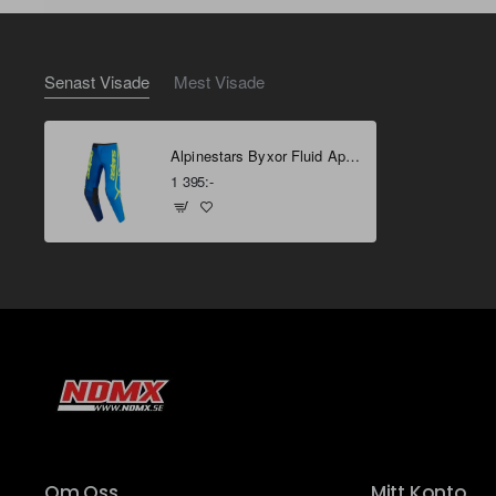
Senast Visade
Mest Visade
Alpinestars Byxor Fluid Apex Blå/Fluo Gul 36
1 395:-
Om Oss
Mitt Konto