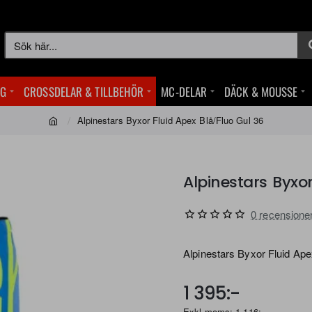
Sök
här...
NG
CROSSDELAR & TILLBEHÖR
MC-DELAR
DÄCK & MOUSSE
Alpinestars Byxor Fluid Apex Blå/Fluo Gul 36
home
Alpinestars Byxor
0 recensione
Alpinestars Byxor Fluid Ape
1 395:-
Exkl moms: 1 116:-