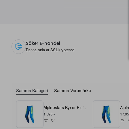
Säker E-handel
Denna sida är SSL-krypterad
Samma Kategori
Samma Varumärke
Alpinestars Byxor Fluid Apex Blå/Fluo Gul 30
1 395:-
1 395