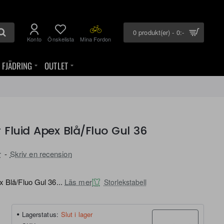
0 produkt(er) - 0:-
Konto
Önskelista
Mina Fordon
FJÄDRING
OUTLET
 Fluid Apex Blå/Fluo Gul 36
r
-
Skriv en recension
x Blå/Fluo Gul 36...
Läs mer
Storlekstabell
Lagerstatus:
Slut i lager