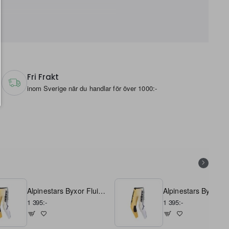
Fri Frakt
inom Sverige när du handlar för över 1000:-
Alpinestars Byxor Fluid Apex Gul/Svart 28
1 395:-
1 395:-