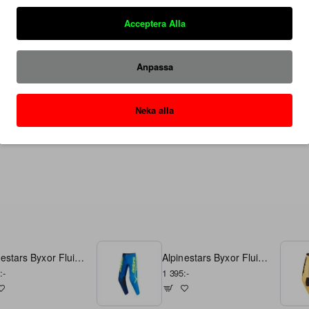
Acceptera Alla
Anpassa
Säkra Betalningar
Neka alla
Hos oss betalar du tryggt och säkert med SVEA.
Alpinestars Byxor Fluid Apex Blå/Fluo Gul 32
Alpinestars Byxor Fluid Apex Blå/Fluo Gul 34
:-
1 395:-