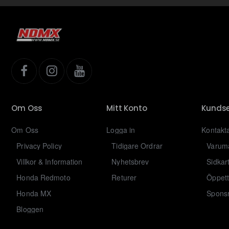
Om Oss
Mitt Konto
Kundse
Om Oss
Logga in
Kontakt
Privacy Policy
Tidigare Ordrar
Varum
Villkor & Information
Nyhetsbrev
Sidkar
Honda Redmoto
Returer
Öppett
Honda MX
Sponsr
Bloggen