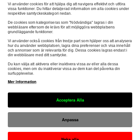
Vi använder cookies för att hjälpa dig att navigera effektivt och utföra
Beskrivning
Recensioner
Om Oss
vissa funktioner. Du hittar detaljerad information om alla cookies under
respektive samtyckeskategori nedan.
De cookies som kategoriseras som "Nödvändiga" lagras i din
webbläsare eftersom de krävs för att möjliggöra webbplatsens
grundläggande funktioner.
Starter/Holeshot device
Vi använder också cookies från tredje part som hjälper oss att analysera
hur du använder webbplatsen, lagra dina preferenser och visa innehåll
Lowers and locks front suspension preventing front wheel lift
och annonser som är relevanta för dig. Dessa cookies lagras endast i
din webbläsare med ditt samtycke.
under acceleration
Du kan välja att aktivera eller inaktivera vissa av eller alla dessa
cookies, men om du inaktiverar vissa av dem kan det påverka din
Manufactured from anodised aluminium and steel for weight
surfupplevelse.
saving and durability
Mer Information
Säker E-handel
Fri Frak
Hinged design enables fitting in minutes - no need to remove
Acceptera Alla
Denna sida är SSL-krypterad
inom Sver
the fork leg
Säkra Betalningar
Anpassa
Hos oss betalar du tryggt och säkert med
SVEA.
Neka alla