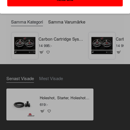
Samma Kategori
Samma Varumärke
Carbon Cartridge System 49 Showa CRF 450 17-24, CRF 250 18-24
14 995:-
14 995:-
Senast Visade
Mest Visade
Holeshot, Starter, Holeshot device 56,4mm, SVART
619:-