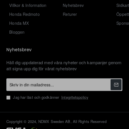
Villkor & Information
Nyhetsbrev
Sidkar
Honda Redmoto
Returer
Öppett
Honda MX
Sponsr
Bloggen
Nyhetsbrev
Håll dig uppdaterad med våra nyheter och kampanjer genom
att signa upp dig för vårat nyhetsbrev
Skriv
in
din
Jag har läst och godkänner
Integritetspolicy
mailadress...
Copyright © 2024, NDMX Sweden AB, All Rights Reserved