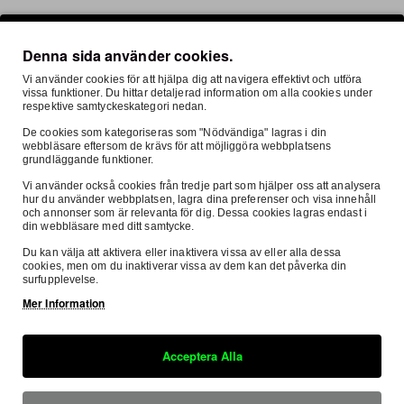
Denna sida använder cookies.
Butikslager
Vi använder cookies för att hjälpa dig att navigera effektivt och utföra
vissa funktioner. Du hittar detaljerad information om alla cookies under
Leveransinformation
respektive samtyckeskategori nedan.
De cookies som kategoriseras som "Nödvändiga" lagras i din
webbläsare eftersom de krävs för att möjliggöra webbplatsens
Leveransinformation Dekaler
grundläggande funktioner.
Vi använder också cookies från tredje part som hjälper oss att analysera
hur du använder webbplatsen, lagra dina preferenser och visa innehåll
Dekalkit produceras på beställning och skickas oftast
och annonser som är relevanta för dig. Dessa cookies lagras endast i
efter 2-3 arbetsdagar. Vi gör alltid vårt bästa för att du
din webbläsare med ditt samtycke.
ska få dina beställningar så snabbt som möjligt!
Du kan välja att aktivera eller inaktivera vissa av eller alla dessa
cookies, men om du inaktiverar vissa av dem kan det påverka din
surfupplevelse.
Fri frakt över 999kr
Mer Information
Acceptera Alla
Ställ en fråga om produkten här