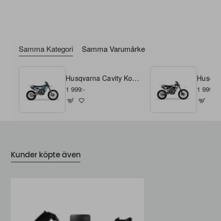
Bilden är ett montage, avvikelser kan förekomma.
Dekalerna finns till fler modeller än den som visas.
Samma Kategori
Samma Varumärke
Husqvarna Cavity Komplett dekalkit
1 999:-
1 999:-
Kunder köpte även