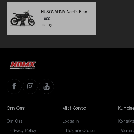
HUSQVARNA Nordic Black dekalkit
1 999:-
Om Oss
Mitt Konto
Kundse
Om Oss
Logga in
Kontakt
Privacy Policy
Tidigare Ordrar
Varum