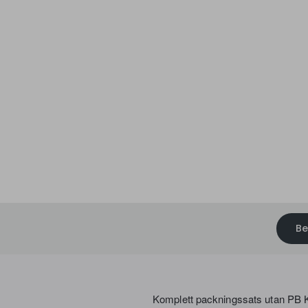
Slut i lager
Be
Komplett packningssats utan PB