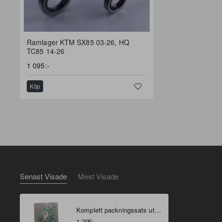
FRI FRAKT
Ramlager KTM SX85 03-26, HQ
TC85 14-26
1 095:-
Köp
Senast Visade
Mest Visade
Komplett packningssats utan PB KTM/HQ 85 18-26
1 295:-