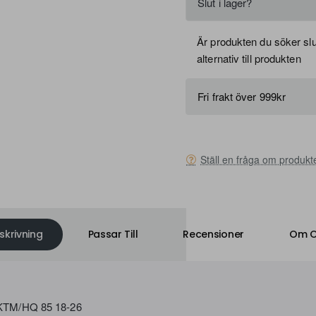
Slut i lager?
FRI FRAKT
Är produkten du söker slut
alternativ till produkten
Fri frakt över 999kr
Ställ en fråga om produkt
skrivning
Passar Till
Recensioner
Om O
 KTM/HQ 85 18-26