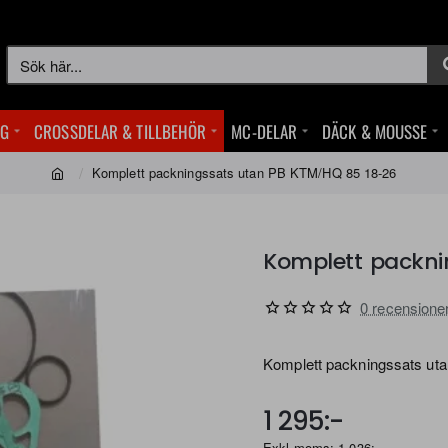
Sök
här...
NG
CROSSDELAR & TILLBEHÖR
MC-DELAR
DÄCK & MOUSSE
Komplett packningssats utan PB KTM/HQ 85 18-26
home
Komplett packni
0 recensione
Komplett packningssats ut
1 295:-
Exkl moms: 1 036:-