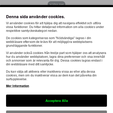
Denna sida använder cookies.
Vi använder cookies för att hjälpa dig att navigera effektivt och utföra
vissa funktioner. Du hittar detaljerad information om alla cookies under
respektive samtyckeskategori nedan.
Säkra Betalningar
De cookies som kategoriseras som "Nödvändiga" lagras i din
webbläsare eftersom de krävs för att möjliggöra webbplatsens
Hos oss betalar du tryggt och säkert med SVEA.
grundläggande funktioner.
Vi använder också cookies från tredje part som hjälper oss att analysera
hur du använder webbplatsen, lagra dina preferenser och visa innehåll
och annonser som är relevanta för dig. Dessa cookies lagras endast i
din webbläsare med ditt samtycke.
Du kan välja att aktivera eller inaktivera vissa av eller alla dessa
cookies, men om du inaktiverar vissa av dem kan det påverka din
surfupplevelse.
Mer Information
Vertex Kolvkit KTM 125 SX 2023- C - 53,96
Vertex Kolvkit KTM 125 SX 2023- D - 53,97
:-
2 452:-
Acceptera Alla