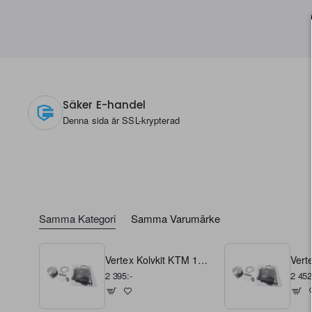
Säker E-handel
Denna sida är SSL-krypterad
Samma Kategori
Samma Varumärke
Vertex Kolvkit KTM 125 SX 2023- A - 53,94
2 395:-
2 452