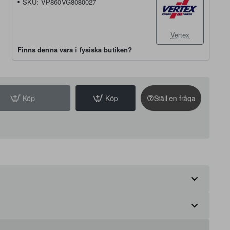
SKU:
VP860VG8080027
Vertex
Finns denna vara i fysiska butiken?
Köp
Köp
Ställ en fråga