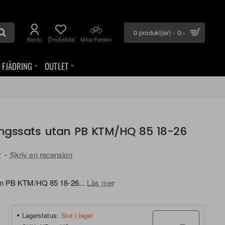
0 produkt(er) - 0:-
Konto
Önskelista
Mina Fordon
FJÄDRING
OUTLET
ngssats utan PB KTM/HQ 85 18-26
r
-
Skriv en recension
an PB KTM/HQ 85 18-26...
Läs mer
Lagerstatus:
Slut i lager