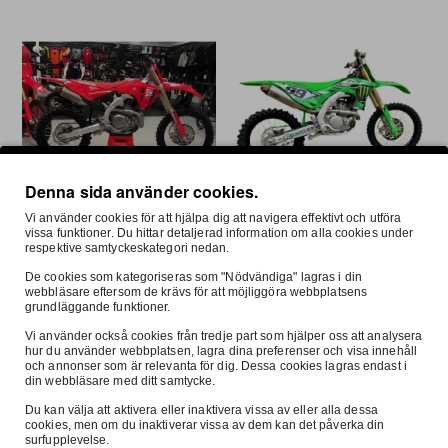
Denna sida använder cookies.
I lager
LM Exhaust
I lager
LM Exhaust
Vi använder cookies för att hjälpa dig att navigera effektivt och utföra
FRI FRAKT
FRI FRAKT
vissa funktioner. Du hittar detaljerad information om alla cookies under
respektive samtyckeskategori nedan.
LM Helsystem CRF450R 2025-
LM Helsystem Kawasaki KX250
2025
De cookies som kategoriseras som "Nödvändiga" lagras i din
9 890:-
9 890:-
webbläsare eftersom de krävs för att möjliggöra webbplatsens
grundläggande funktioner.
Vi använder också cookies från tredje part som hjälper oss att analysera
hur du använder webbplatsen, lagra dina preferenser och visa innehåll
och annonser som är relevanta för dig. Dessa cookies lagras endast i
din webbläsare med ditt samtycke.
Du kan välja att aktivera eller inaktivera vissa av eller alla dessa
cookies, men om du inaktiverar vissa av dem kan det påverka din
surfupplevelse.