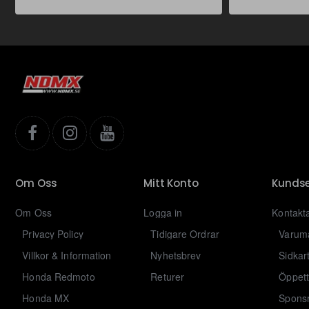
Om Oss
Mitt Konto
Kundse
Om Oss
Logga in
Kontakt
Privacy Policy
Tidigare Ordrar
Varum
Villkor & Information
Nyhetsbrev
Sidkar
Honda Redmoto
Returer
Öppett
Honda MX
Sponsr