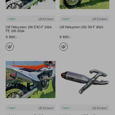
I lager
LM Exhaust
I lager
LM Exhaust
FRI FRAKT
FRI FRAKT
LM Helsystem 250 EXC-F 2024-
LM Helsystem 250 SX-F 2023-
FE 250 2024-
9 890:-
9 890:-
I lager
LM Exhaust
I lager
LM Exhaust
FRI FRAKT
FRI FRAKT