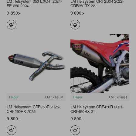
LM Helsystem 350 EXC-F 2024-
LM Helsystem CRF250R 2022-
FE 350 2024-
CRF250RX 22-
9 890:-
9 890:-
I lager
LM Exhaust
I lager
LM Exhaust
FRI FRAKT
FRI FRAKT
LM Helsystem CRF250R 2025-
LM Helsystem CRF450R 2021-
CRF250RX 2025
CRF450RX 21-
9 890:-
9 890:-