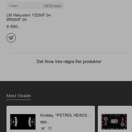
I lager
LM Exhaust
FRI FRAKT
LM Helsystem YZ250F 24-
WR250F 25-
9 890:-
Det finns inte några fler produkter
Mest Visade
Knobby, "PETROL HEADS" Miljömatta 160 X 100 cm
699:-