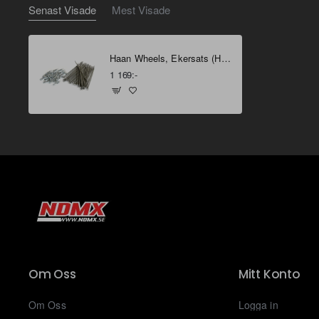
Senast Visade
Mest Visade
Haan Wheels, Ekersats (Haan), 14", BAK, KTM 04-26 85 SX, Husqvarna 20-26 TC 85, 14-19 TC 85 (17/14)/TC 85 (19/16), GasGas 21-26 MC 85
1 169:-
Om Oss
Mitt Konto
Om Oss
Logga in