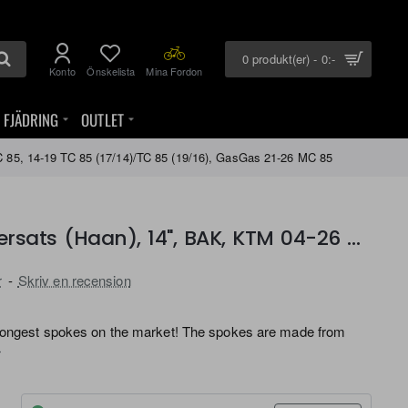
0 produkt(er) - 0:-
Konto
Önskelista
Mina Fordon
FJÄDRING
OUTLET
 85, 14-19 TC 85 (17/14)/TC 85 (19/16), GasGas 21-26 MC 85
Haan Wheels, Ekersats (Haan), 14", BAK, KTM 04-26 85 SX, Husqvarna 20-26 TC 85, 14-19 TC 85 (17/14)/TC 85 (19/16), GasGas 21-26 MC 85
r
-
Skriv en recension
trongest spokes on the market! The spokes are made from
r