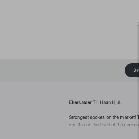
Be
Ekersatser Till Haan Hjul
Strongest spokes on the market! 
see this on the head of the spoke
Due to the fact that the spokes ar