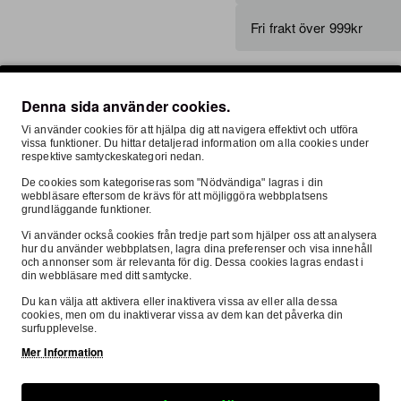
Fri frakt över 999kr
FRI FRAKT
Denna sida använder cookies.
Ställ en fråga om produkt
Vi använder cookies för att hjälpa dig att navigera effektivt och utföra
vissa funktioner. Du hittar detaljerad information om alla cookies under
respektive samtyckeskategori nedan.
De cookies som kategoriseras som "Nödvändiga" lagras i din
webbläsare eftersom de krävs för att möjliggöra webbplatsens
skrivning
Passar Till
Recensioner
Om O
grundläggande funktioner.
Vi använder också cookies från tredje part som hjälper oss att analysera
hur du använder webbplatsen, lagra dina preferenser och visa innehåll
och annonser som är relevanta för dig. Dessa cookies lagras endast i
din webbläsare med ditt samtycke.
Du kan välja att aktivera eller inaktivera vissa av eller alla dessa
cookies, men om du inaktiverar vissa av dem kan det påverka din
surfupplevelse.
The spokes are made from stainless steel and are produced exclus
Mer Information
s where you can find the mark H.
e made of stainless steel you can be sure that they stay nice and shi