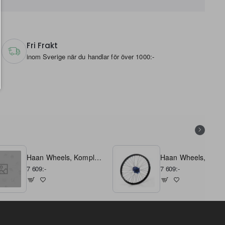
les. These nipples have a special
Fri Frakt
inom Sverige när du handlar för över 1000:-
Haan Wheels, Komplett Hjul A60, 1,60, 21", FRAM, SILVER SVART, Kawasaki 19-26 KX450, 24-26 KX450X, 21-26 KX250, 24-26 KX250X
7 609:-
7 609:-