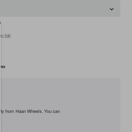
en här
ss
ivly from Haan Wheels. You can
ny in all conditions. Haan wheels