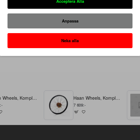
s from coming loose when riding like you would have with alloy nipp
Acceptera Alla
Anpassa
Säkra Betalningar
Hos oss betalar du tryggt och säkert med SVEA.
Neka alla
Haan Wheels, Komplett Hjul A60, 1,60, 21", FRAM, BRONS SVART, Kawasaki 19-26 KX450, 24-26 KX450X, 21-26 KX250, 24-26 KX250X
Haan Wheels, Komplett Hjul A60, 1,60, 21", FRAM, BRONS SVART, KTM 16-26 450 EXC-F, 15-26 450 SX-F, 18-22 250 EXC TPI/300 EXC TPI, 23-25 250 EXC/150 EXC/300 SX, 16-17 250 EXC/300 EXC, 16-24 250 EXC-F, 25 250 EXC-F /150 SX, 26 250 EXC-F/300 SX, 15-26 2
:-
7 609:-