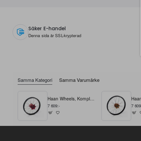
use steel nipples to prevent spoke
coating to prevent corrosion.
Säker E-handel
Denna sida är SSL-krypterad
Samma Kategori
Samma Varumärke
Haan Wheels, Komplett Hjul A60, 1,60, 1,60, 21", FRAM, SVART RÖD, BETA 13-14 RR 450 4T Enduro/RR 400 4T Enduro/RR 498 4T Enduro, 23 RR 250 2S, 24 RR 250 2T, 13-19 RR 250 2T Enduro, 20-22 RR 250 2T/XTRAINER 250 2T/RR 200 2T/RR 300 2T, 25 RR X-PRO 250
7 609:-
7 609