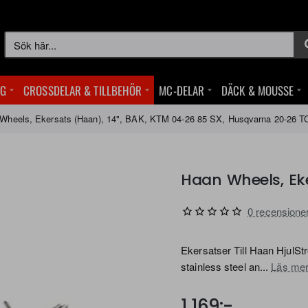
Sök
här...
NG
CROSSDELAR & TILLBEHÖR
MC-DELAR
DÄCK & MOUSSE
Wheels, Ekersats (Haan), 14", BAK, KTM 04-26 85 SX, Husqvarna 20-26 TC
0 recensione
Ekersatser Till Haan HjulS
stainless steel an...
Läs me
1 169:-