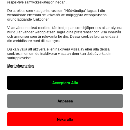
Beskrivning
Passar Till
Recensioner
respektive samtyckeskategori nedan.
De cookies som kategoriseras som "Nödvändiga" lagras i din
webbläsare eftersom de krävs för att möjliggöra webbplatsens
grundläggande funktioner.
S3 Ti Fotpinnar Rainb Bak/Låg Honda Ti -8/-8mm
Vi använder också cookies från tredje part som hjälper oss att analysera
hur du använder webbplatsen, lagra dina preferenser och visa innehåll
och annonser som är relevanta för dig. Dessa cookies lagras endast i
din webbläsare med ditt samtycke.
Du kan välja att aktivera eller inaktivera vissa av eller alla dessa
cookies, men om du inaktiverar vissa av dem kan det påverka din
surfupplevelse.
Mer Information
Säker E-handel
Fri Frak
Denna sida är SSL-krypterad
inom Sver
Acceptera Alla
Säkra Betalningar
Hos oss betalar du tryggt och säkert med
SVEA.
Anpassa
Neka alla