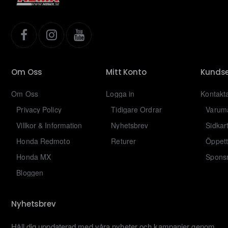
Om Oss
Mitt Konto
Kundse
Om Oss
Logga in
Kontakt
Privacy Policy
Tidigare Ordrar
Varum
Villkor & Information
Nyhetsbrev
Sidkar
Honda Redmoto
Returer
Öppett
Honda MX
Sponsr
Bloggen
Nyhetsbrev
Håll dig uppdaterad med våra nyheter och kampanjer genom