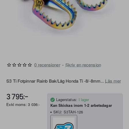
0 recensioner
-
Skriv en recension
FRI FRAKT
S3 Ti Fotpinnar Rainb Bak/Låg Honda Ti -8/-8mm...
Läs mer
3 795:-
Lagerstatus:
I lager
Exkl moms: 3 036:-
Kan Skickas inom 1-2 arbetsdagar
SKU:
S3TAH-126