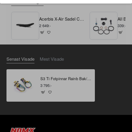
Samma Kategori
Samma Varumärke
Acerbis X-Air Sadel CRF250 22-25 450 21-25 Svart
2 649:-
339:-
Senast Visade
Mest Visade
S3 Ti Fotpinnar Rainb Bak/Låg Honda Ti -8/-8mm
3 795:-