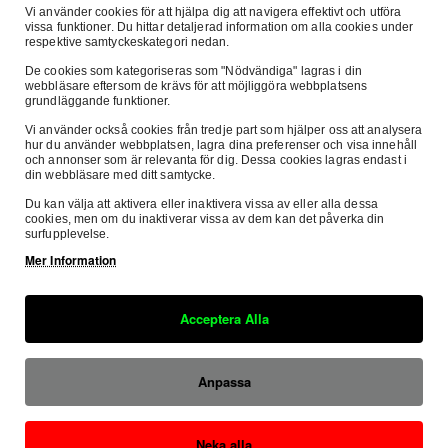
Vi använder cookies för att hjälpa dig att navigera effektivt och utföra
Beskrivning
Recensioner
Om Oss
vissa funktioner. Du hittar detaljerad information om alla cookies under
respektive samtyckeskategori nedan.
De cookies som kategoriseras som "Nödvändiga" lagras i din
webbläsare eftersom de krävs för att möjliggöra webbplatsens
grundläggande funktioner.
Rejäl ryggsäck i vattentät PVC-materialkonstruktion.
Vi använder också cookies från tredje part som hjälper oss att analysera
Framklaff med justerbara spännsstängningar
hur du använder webbplatsen, lagra dina preferenser och visa innehåll
1 framficka
och annonser som är relevanta för dig. Dessa cookies lagras endast i
din webbläsare med ditt samtycke.
1 bottenfack
Du kan välja att aktivera eller inaktivera vissa av eller alla dessa
Sidoförvring i nät för lätt åtkomst av vattenflaskor mm.
cookies, men om du inaktiverar vissa av dem kan det påverka din
Bred dragkedjeögla för enklare hantering med handskar.
surfupplevelse.
Baksida med 3D-mesh komfortbeläggningar.
Mer Information
Storlek: 55x35x15cm
Säker E-handel
Fri Frak
Kapacitet: 30L
Acceptera Alla
Denna sida är SSL-krypterad
inom Sver
Säkra Betalningar
Anpassa
Hos oss betalar du tryggt och säkert med
SVEA.
Neka alla