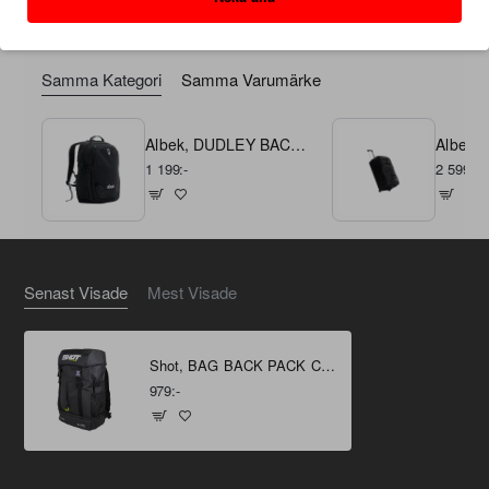
Samma Kategori
Samma Varumärke
Albek, DUDLEY BACKPACK, SVART
1 199:-
2 599:-
Senast Visade
Mest Visade
Shot, BAG BACK PACK CLIMATIC
979:-