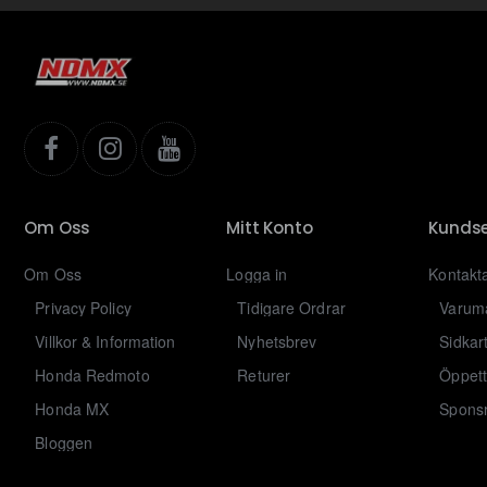
Om Oss
Mitt Konto
Kundse
Om Oss
Logga in
Kontakt
Privacy Policy
Tidigare Ordrar
Varum
Villkor & Information
Nyhetsbrev
Sidkar
Honda Redmoto
Returer
Öppett
Honda MX
Sponsr
Bloggen