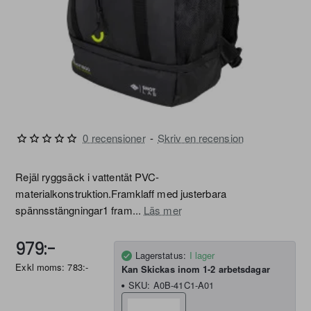
0 recensioner
-
Skriv en recension
Rejäl ryggsäck i vattentät PVC-
materialkonstruktion.Framklaff med justerbara
spännsstängningar1 fram...
Läs mer
979:-
Lagerstatus:
I lager
Exkl moms: 783:-
Kan Skickas inom 1-2 arbetsdagar
SKU:
A0B-41C1-A01