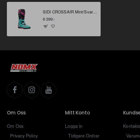
SIDI CROSSAIR Mint/Svart/Rosa 41
6 399:-
Om Oss
Mitt Konto
Kundse
Om Oss
Logga in
Kontakt
Privacy Policy
Tidigare Ordrar
Varum