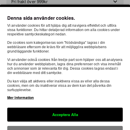
Fri frakt över 999kr
Denna sida använder cookies.
Vi använder cookies för att hjälpa dig att navigera effektivt och utföra
Ställ en fråga om produkten här
vissa funktioner. Du hittar detaljerad information om alla cookies under
respektive samtyckeskategori nedan.
De cookies som kategoriseras som "Nödvändiga" lagras i din
webbläsare eftersom de krävs för att möjliggöra webbplatsens
Beskrivning
Recensioner
Om Oss
grundläggande funktioner.
Vi använder också cookies från tredje part som hjälper oss att analysera
hur du använder webbplatsen, lagra dina preferenser och visa innehåll
och annonser som är relevanta för dig. Dessa cookies lagras endast i
din webbläsare med ditt samtycke.
Crossair är en högpresterande och lätt stövel designad för
Du kan välja att aktivera eller inaktivera vissa av eller alla dessa
proffsförare inom MX, Hard Enduro och Superenduro. Med
cookies, men om du inaktiverar vissa av dem kan det påverka din
surfupplevelse.
en vikt på endast 1665 gram (storlek 43) är Crossair en av
Mer Information
de lättaste stövlarna på marknaden, vilket gör den idealisk
för tävlingsåkare som söker både säkerhet och komfort utan
att kompromissa med vikten. Stöveln är utrustad med ett
Acceptera Alla
glasfiberförstärkt exoskelett som ger maximal stabilitet och
skydd, samtidigt som den behåller en otroligt lätt och flexibel