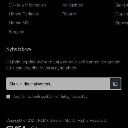
Villkor & Information
Nyhetsbrev
Sidkar
Honda Redmoto
Returer
Öppett
Honda MX
Sponsr
Bloggen
Nyhetsbrev
Håll dig uppdaterad med våra nyheter och kampanjer genom
att signa upp dig för vårat nyhetsbrev
Skriv
in
din
Jag har läst och godkänner
Integritetspolicy
mailadress...
Copyright © 2024, NDMX Sweden AB, All Rights Reserved