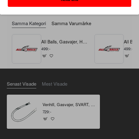
Samma Kategori
Samma Varumärke
All Balls, Gasvajer, Honda 21-24 CRF450R, 22-24 CRF450RX, 22-24 CRF250R/CRF250RX
499:-
499:-
Senast Visade
Mest Visade
Venhill, Gasvajer, SVART, Yamaha 20-24 TÉNÉRÉ 700
729:-