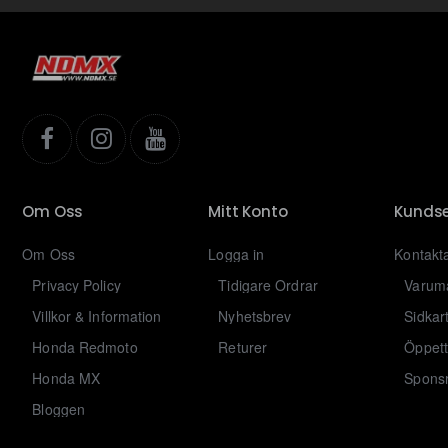
Om Oss
Mitt Konto
Kundse
Om Oss
Logga in
Kontakt
Privacy Policy
Tidigare Ordrar
Varum
Villkor & Information
Nyhetsbrev
Sidkar
Honda Redmoto
Returer
Öppett
Honda MX
Sponsr
Bloggen