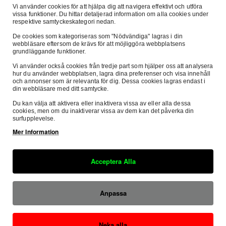
Vi använder cookies för att hjälpa dig att navigera effektivt och utföra
Beskrivning
Passar Till
Recensioner
vissa funktioner. Du hittar detaljerad information om alla cookies under
respektive samtyckeskategori nedan.
De cookies som kategoriseras som "Nödvändiga" lagras i din
webbläsare eftersom de krävs för att möjliggöra webbplatsens
grundläggande funktioner.
Venhill Featherlight
Vi använder också cookies från tredje part som hjälper oss att analysera
hur du använder webbplatsen, lagra dina preferenser och visa innehåll
Venhills sortiment av Featherlight kablar använder (PTFE)
och annonser som är relevanta för dig. Dessa cookies lagras endast i
din webbläsare med ditt samtycke.
Teflon hölje inne i kabeln för minskad friktion och bättre
Du kan välja att aktivera eller inaktivera vissa av eller alla dessa
värmemotstånd. En annan stor fördel av Teflon innebär att
cookies, men om du inaktiverar vissa av dem kan det påverka din
det inte är nödvändigt att smörja kabeln. Den inre vajern är
surfupplevelse.
gjord av rostfritt stål och rostar inte. En Venhill Featherlight
Mer Information
kabel kommer hålla cykelns livslängd. Sammantaget innebär
Säker E-handel
Fri Frak
detta en högkvalitativ produkt till en bråkdel av priset för en
Acceptera Alla
Denna sida är SSL-krypterad
inom Sver
ursprunglig kabel.
Säkra Betalningar
Anpassa
Hos oss betalar du tryggt och säkert med
SVEA.
Neka alla