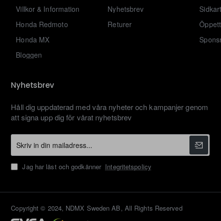
Villkor & Information
Nyhetsbrev
Sidkar
Honda Redmoto
Returer
Öppett
Honda MX
Sponsr
Bloggen
Nyhetsbrev
Håll dig uppdaterad med våra nyheter och kampanjer genom
att signa upp dig för vårat nyhetsbrev
Skriv
in
din
Jag har läst och godkänner
Integritetspolicy
mailadress...
Copyright © 2024, NDMX Sweden AB, All Rights Reserved