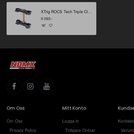
XTrig ROCS Tech Triple Clamp - Triumph TF250/TF450 24- Svart
6 093:-
Om Oss
Mitt Konto
Kundse
Om Oss
Logga in
Kontakt
Privacy Policy
Tidigare Ordrar
Varum