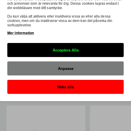
och annonser som är relevanta för dig. Dessa cookies lagras endast i
din webbläsare med ditt samtycke.
Du kan välja att aktivera eller inaktivera vissa av eller alla dessa
cookies, men om du inaktiverar vissa av dem kan det påverka din
surfupplevelse.
Samma Kategori
Samma Varumärke
Mer Information
Vertex Kolvkit KTM 125 SX 2023- A - 53,94
Acceptera Alla
2 395:-
2 452:-
Anpassa
Neka alla
Liknande Produkter / Tillbehör