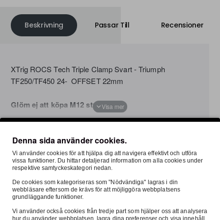
Beskrivning
Passar Till
Recensioner
XTrig ROCS Tech Triple Clamp Svart - Triumph
TF250/TF450 24- OFFSET 22mm
Glöm ej att köpa M12 styrfästen.
Denna sida använder cookies.
Vi använder cookies för att hjälpa dig att navigera effektivt och utföra
Säker E-handel
Fri Frak
vissa funktioner. Du hittar detaljerad information om alla cookies under
respektive samtyckeskategori nedan.
Denna sida är SSL-krypterad
inom Sver
De cookies som kategoriseras som "Nödvändiga" lagras i din
webbläsare eftersom de krävs för att möjliggöra webbplatsens
Säkra Betalningar
grundläggande funktioner.
Hos oss betalar du tryggt och säkert med
SVEA.
Vi använder också cookies från tredje part som hjälper oss att analysera
hur du använder webbplatsen, lagra dina preferenser och visa innehåll