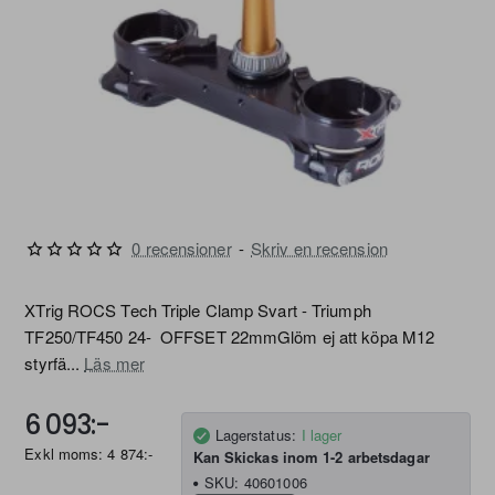
0 recensioner
-
Skriv en recension
FRI FRAKT
XTrig ROCS Tech Triple Clamp Svart - Triumph
TF250/TF450 24- OFFSET 22mmGlöm ej att köpa M12
styrfä...
Läs mer
6 093:-
Lagerstatus:
I lager
Exkl moms: 4 874:-
Kan Skickas inom 1-2 arbetsdagar
SKU:
40601006