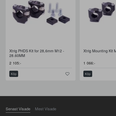
FRI FRAKT
Xtrig PHDS Kit for 28,6mm M12 -
Xtrig Mounting Kit
28.60MM
2 105:-
1 066:-
Köp
Köp
Senast Visade
Mest Visade