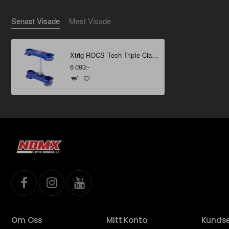
Senast Visade
Mest Visade
Xtrig ROCS Tech Triple Clamp Kit - 22mm Offset Blue Husqvarna/GasGas/KTM
6 093:-
Om Oss
Mitt Konto
Kundse