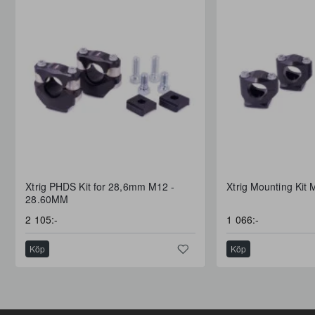
FRI FRAKT
Xtrig PHDS Kit for 28,6mm M12 -
Xtrig Mounting Kit
28.60MM
2 105:-
1 066:-
Köp
Köp