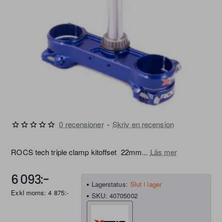
0 recensioner
-
Skriv en recension
FRI FRAKT
Slut i lager
ROCS tech triple clamp kitoffset 22mm...
Läs mer
6 093:-
Lagerstatus:
Slut i lager
Exkl moms: 4 875:-
SKU:
40705002