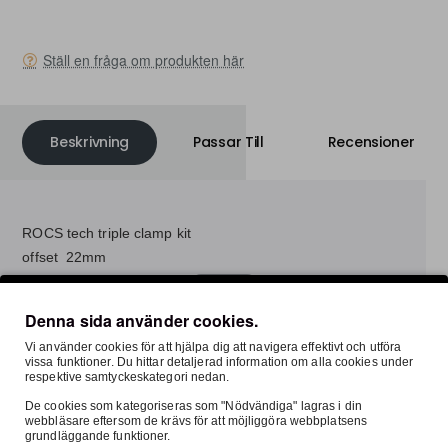
Ställ en fråga om produkten här
Beskrivning
Passar Till
Recensioner
ROCS tech triple clamp kit
offset 22mm
Denna sida använder cookies.
Vi använder cookies för att hjälpa dig att navigera effektivt och utföra
vissa funktioner. Du hittar detaljerad information om alla cookies under
respektive samtyckeskategori nedan.
Säker E-handel
Fri Frak
De cookies som kategoriseras som "Nödvändiga" lagras i din
Denna sida är SSL-krypterad
inom Sver
webbläsare eftersom de krävs för att möjliggöra webbplatsens
grundläggande funktioner.