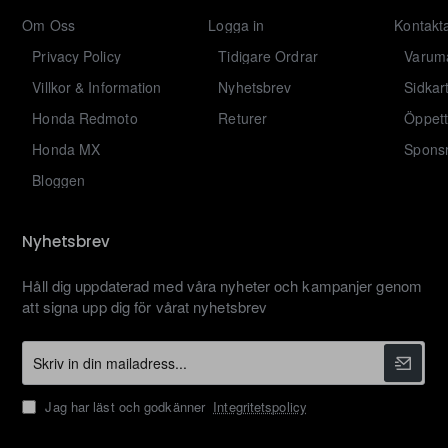
Om Oss
Logga in
Kontakt
Privacy Policy
Tidigare Ordrar
Varum
Villkor & Information
Nyhetsbrev
Sidkar
Honda Redmoto
Returer
Öppett
Honda MX
Sponsr
Bloggen
Nyhetsbrev
Håll dig uppdaterad med våra nyheter och kampanjer genom
att signa upp dig för vårat nyhetsbrev
Skriv
in
din
Jag har läst och godkänner
Integritetspolicy
mailadress...