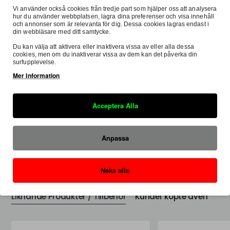
Säkra Betalningar
Vi använder också cookies från tredje part som hjälper oss att analysera
Hos oss betalar du tryggt och säkert med
hur du använder webbplatsen, lagra dina preferenser och visa innehåll
SVEA.
och annonser som är relevanta för dig. Dessa cookies lagras endast i
din webbläsare med ditt samtycke.
Du kan välja att aktivera eller inaktivera vissa av eller alla dessa
cookies, men om du inaktiverar vissa av dem kan det påverka din
surfupplevelse.
Mer Information
Samma Kategori
Samma Varumärke
Acceptera Alla
XTrig ROCS Pro Triple Clamp - KTM SX/SXF 2023- EXC 2024-, 20-22mm
7 323:-
7 323:-
Anpassa
Neka alla
Liknande Produkter / Tillbehör
Kunder köpte även