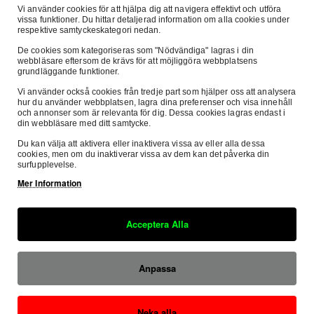
Vi använder cookies för att hjälpa dig att navigera effektivt och utföra
Beskrivning
Recensioner
Om Oss
vissa funktioner. Du hittar detaljerad information om alla cookies under
respektive samtyckeskategori nedan.
De cookies som kategoriseras som "Nödvändiga" lagras i din
webbläsare eftersom de krävs för att möjliggöra webbplatsens
grundläggande funktioner.
Starter/Holeshot device
Vi använder också cookies från tredje part som hjälper oss att analysera
hur du använder webbplatsen, lagra dina preferenser och visa innehåll
Lowers and locks front suspension preventing front wheel lift
och annonser som är relevanta för dig. Dessa cookies lagras endast i
din webbläsare med ditt samtycke.
under acceleration
Du kan välja att aktivera eller inaktivera vissa av eller alla dessa
cookies, men om du inaktiverar vissa av dem kan det påverka din
Manufactured from anodised aluminium and steel for weight
surfupplevelse.
saving and durability
Mer Information
Säker E-handel
Fri Frak
Hinged design enables fitting in minutes - no need to remove
Acceptera Alla
Denna sida är SSL-krypterad
inom Sver
the fork leg
Säkra Betalningar
Anpassa
Hos oss betalar du tryggt och säkert med
SVEA.
Neka alla